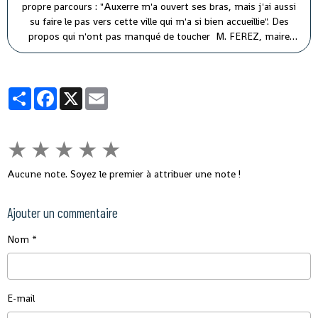
propre parcours : "Auxerre m'a ouvert ses bras, mais j'ai aussi
su faire le pas vers cette ville qui m'a si bien accueillie". Des
propos qui n'ont pas manqué de toucher M. FEREZ, maire
d'Auxerre ( à droite) et M. PARIS, premier adjoint au maire (à
gauche).
Partager
Facebook
X
Email
★
★
★
★
★
Aucune note. Soyez le premier à attribuer une note !
Ajouter un commentaire
Nom
E-mail