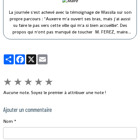
La journée s'est achevé avec la témoignage de Wassila sur son
propre parcours : "Auxerre m'a ouvert ses bras, mais j'ai aussi
su faire le pas vers cette ville qui m'a si bien accueillie". Des
propos qui n'ont pas manqué de toucher M. FEREZ, maire
d'Auxerre ( à droite) et M. PARIS, premier adjoint au maire (à
gauche).
Partager
Facebook
X
Email
★
★
★
★
★
Aucune note. Soyez le premier à attribuer une note !
Ajouter un commentaire
Nom