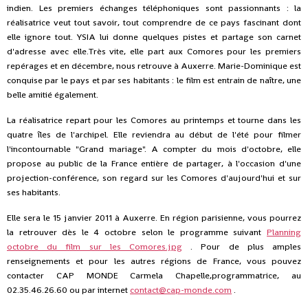
indien. Les premiers échanges téléphoniques sont passionnants : la
réalisatrice veut tout savoir, tout comprendre de ce pays fascinant dont
elle ignore tout. YSIA lui donne quelques pistes et partage son carnet
d'adresse avec elle.Très vite, elle part aux Comores pour les premiers
repérages et en décembre, nous retrouve à Auxerre. Marie-Dominique est
conquise par le pays et par ses habitants : le film est entrain de naître, une
belle amitié également.
La réalisatrice repart pour les Comores au printemps et tourne dans les
quatre îles de l'archipel. Elle reviendra au début de l'été pour filmer
l'incontournable "Grand mariage". A compter du mois d'octobre, elle
propose au public de la France entière de partager, à l'occasion d'une
projection-conférence, son regard sur les Comores d'aujourd'hui et sur
ses habitants.
Elle sera le 15 janvier 2011 à Auxerre. En région parisienne, vous pourrez
la retrouver dès le 4 octobre selon le programme suivant
Planning
octobre du film sur les Comores.jpg
. Pour de plus amples
renseignements et pour les autres régions de France, vous pouvez
contacter CAP MONDE Carmela Chapelle,
programmatrice, au
02.35.46.26.60 ou par internet
contact@cap-monde.com
.