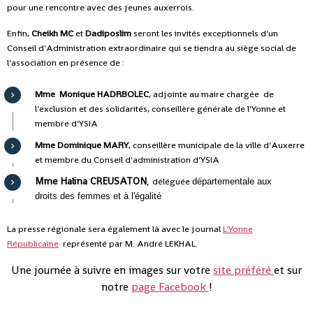
pour une rencontre avec des jeunes auxerrois.
Enfin,
Cheikh MC
et
Dadiposlim
seront les invités exceptionnels d'un
Conseil d'Administration extraordinaire qui se tiendra au siège social de
l'association en présence de :
Mme Monique HADRBOLEC
, adjointe au maire chargée de
l'exclusion et des solidarités, conseillère générale de l'Yonne et
membre d'YSIA
Mme Dominique MARY
, conseillère municipale de la ville d'Auxerre
et membre du Conseil d'administration d'YSIA
Mme Halina CREUSATON
,
déléguée
départementale aux
droits des femmes et à l'égalité
La presse régionale sera également là avec le journal
L'Yonne
Républicaine
représenté par M. André LEKHAL.
Une journée à suivre en images sur votre
site préféré
et sur
notre
page Facebook
!