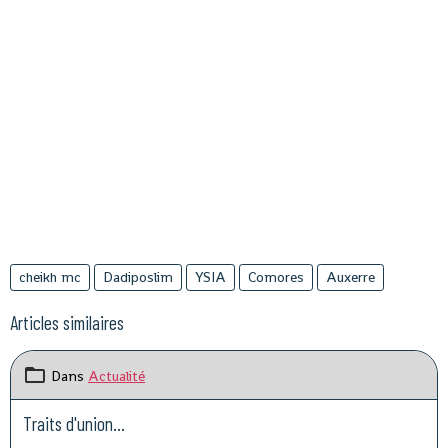
cheikh mc
Dadiposlim
YSIA
Comores
Auxerre
Articles similaires
Dans
Actualité
Traits d'union...