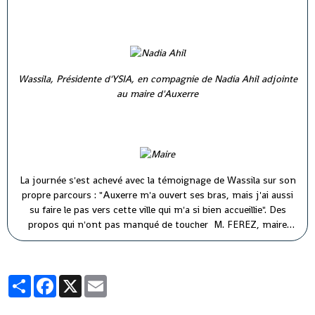
Wassila, Présidente d'YSIA, en compagnie de Nadia Ahil adjointe
au maire d'Auxerre
La journée s'est achevé avec la témoignage de Wassila sur son
propre parcours : "Auxerre m'a ouvert ses bras, mais j'ai aussi
su faire le pas vers cette ville qui m'a si bien accueillie". Des
propos qui n'ont pas manqué de toucher M. FEREZ, maire
d'Auxerre ( à droite) et M. PARIS, premier adjoint au maire (à
gauche).
Partager
Facebook
X
Email