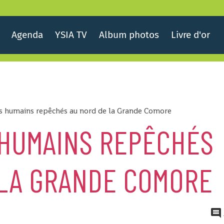
Agenda
YSIA TV
Album photos
Livre d'or
s humains repêchés au nord de la Grande Comore
 HUMAINS REPÊCHÉS
 LA GRANDE COMORE