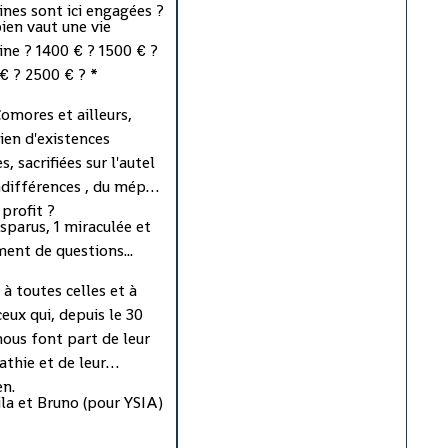
nes sont ici engagées ?
Djomani, au nord-ouest de la
en vaut une vie
Grande- Comore.
ne ? 1400 € ? 1500 € ?
€ ? 2500 € ? *
Après les analyses réalisées
par les équipes médicales et
omores et ailleurs,
techniques comoriennes
en d'existences
assistées des médecins
s, sacrifiées sur l'autel
légistes français et
ndifférences , du mépris
yéménites, il s'est avéré que
 profit ?
isparus, 1 miraculée et
les restes des corps
ment de questions...
repêchés par des pêcheurs
de Djomani sont des restes
 à toutes celles et à
de mammifères marins,
ceux qui, depuis le 30
indique le COSEP dans son
 nous font part de leur
communiqué, précisant qu'il
thie et de leur
s'agit de baleines.
en.
la et Bruno (pour YSIA)
Des informations diffusées