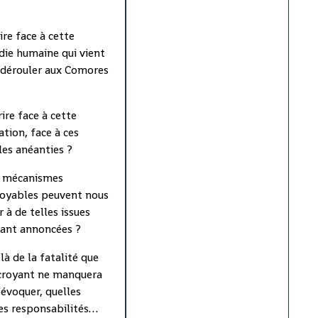
SONT PAS
ire face à cette
DES RESTES
die humaine qui vient
 dérouler aux Comores
HUMAINS
rire face à cette
Comores - Le Centre
ation, face à ces
comorien des opérations de
les anéanties ?
secours et de protection
civile (COSEP) a démenti,
 mécanismes
dans un communiqué remis à
oyables peuvent nous
la presse à Moroni, les
 à de telles issues
informations qu'il a
ant annoncées ?
diffusées jeudi matin selon
là de la fatalité que
lesquelles des restes de
croyant ne manquera
corps des victimes du crash
'évoquer, quelles
du A310 avaient été
es responsabilités
repêchés au large de