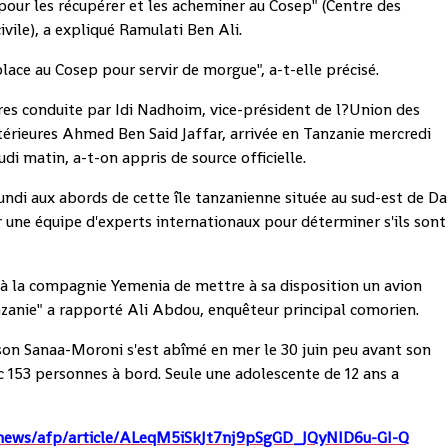
pour les récupérer et les acheminer au Cosep" (Centre des
ivile), a expliqué Ramulati Ben Ali.
ace au Cosep pour servir de morgue", a-t-elle précisé.
res conduite par Idi Nadhoim, vice-président de l?Union des
térieures Ahmed Ben Said Jaffar, arrivée en Tanzanie mercredi
eudi matin, a-t-on appris de source officielle.
undi aux abords de cette île tanzanienne située au sud-est de Da
 une équipe d'experts internationaux pour déterminer s'ils sont
 la compagnie Yemenia de mettre à sa disposition un avion
nzanie" a rapporté Ali Abdou, enquêteur principal comorien.
ison Sanaa-Moroni s'est abîmé en mer le 30 juin peu avant son
c 153 personnes à bord. Seule une adolescente de 12 ans a
news/afp/article/ALeqM5iSkJt7nj9pSgGD_JQyNID6u-GI-Q