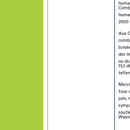
humai
poids, deux mesures, avec le
Combi
vol Rio-Paris. « Quand on
humai
pose des questions, on nous
2000 
renvoie vers les Comores,
mais je suis française, et les
Aux C
réponses, je les veux ici, pas
combi
dans mon pays d'origine, que
brisée
je ne connais pratiquement
des i
pas. » Mohamed Ahmed
ou du
152 d
accuse, photos à l'appui, le
telle
cimetière construit aux
Comores d'être une «
Merci
décharge ». Les victimes
tous 
sont signalées par un
juin,
numéro et, au lieu de la stèle
sympa
promise, on trouve une
souti
plaque dédiée aux « victines
Wassi
», avec une faute
d'orthographe.