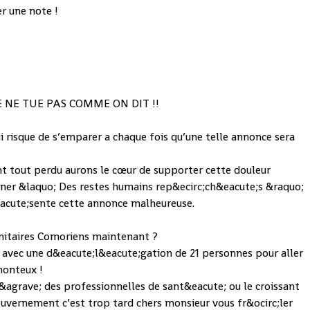
ministère des Relations
r une note !
extérieures des Comores, qui
a indiqué que les douze
autres ont été ramenés dans
une morgue à Dar es-Salam,
alors qu'un dernier, non
 NE TUE PAS COMME ON DIT !!
encore repêché, est toujours
accroché à un débris de
i risque de s’emparer a chaque fois qu’une telle annonce sera
l'appareil yéménite.
nt tout perdu aurons le cœur de supporter cette douleur
Moroni - 09/07/2009
giner &laquo; Des restes humains rep&ecirc;ch&eacute;s &raquo;
eacute;sente cette annonce malheureuse.
Par Mohamed Hassani,
correspondant de la PANA
gnitaires Comoriens maintenant ?
Source :
 avec une d&eacute;l&eacute;gation de 21 personnes pour aller
http://www.afriquejet.com/o
 honteux !
cean-indien/comores/les-
r &agrave; des professionnelles de sant&eacute; ou le croissant
morceaux-repeches-a-
vernement c’est trop tard chers monsieur vous fr&ocirc;ler
djomani-ne-sont-pas-des-