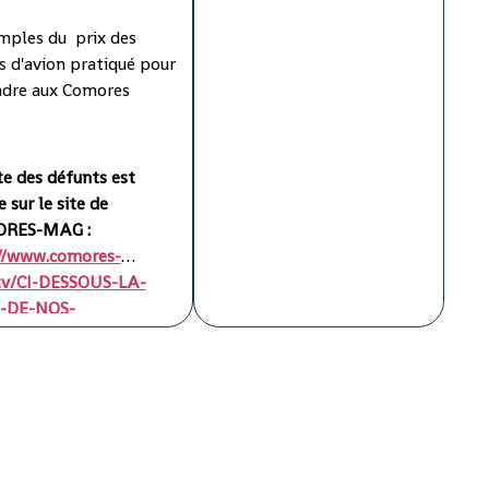
dans la matinée de jeudi par
le ministère des Relations
mples du prix des
extérieures des Comores et
ts d'avion pratiqué pour
confirmées par les autorités
ndre aux Comores
du COSEP avaient fait état
de corps retrouvés dans la
zone supposée du crash, à
ste des défunts est
Djomani, à près de 15 km de
e sur le site de
l'aéroport où a tenté de se
RES-MAG :
poser l'Airbus yéménite qui
//www.comores-
a crashé le 30 juin dernier
tv/CI-DESSOUS-LA-
aux Comores.
E-DE-NOS-
NTS_a172.html?
Par ailleurs, deux corps ont
tion=nl&id=11500907&
été enterrés parmi les 15
52660
corps retrouvés près des
côtes de l'île Mafia, au sud
de Zanzibar, en Tanzanie,
selon une source proche du