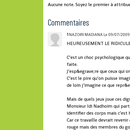
Aucune note. Soyez le premier à attribue
« De gros intérêts sont en
jeu. Selon la piste retenue, le
Commentaires
constructeur et la
compagnie ne seront pas
1
NAZOIRI MADIANA
Le 09/07/2009
pénalisés de la même façon.
Si la défaillance technique et
HEUREUSEMENT LE RIDICULE
l'erreur de pilotage sont
confirmées, ils vont banquer
C’est un choc psychologique qu
», estime Ahmed Bahassani,
faite.
avocat de l'association
J’esp&egrave;re que ceux qui o
comorienne. « Les autorités
C’est le pire qu’on puisse ima
comoriennes ne veulent pas
de loin j’imagine ce que repr&
se fâcher avec la compagnie,
qui contribue à désenclaver
Mais de quels jeux joue ces di
l'archipel », ajoute Saïd
Monsieur Idi Nadhoim qui part
Ahamada, président de la
identifier des corps mais c’est
Chambre de commerce
Car ce travaille devrait reveni
franco-comorienne à
rouge mais des membres du gou