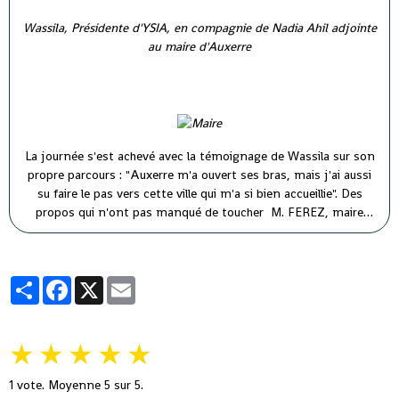
Wassila, Présidente d'YSIA, en compagnie de Nadia Ahil adjointe
au maire d'Auxerre
La journée s'est achevé avec la témoignage de Wassila sur son
propre parcours : "Auxerre m'a ouvert ses bras, mais j'ai aussi
su faire le pas vers cette ville qui m'a si bien accueillie". Des
propos qui n'ont pas manqué de toucher M. FEREZ, maire
d'Auxerre ( à droite) et M. PARIS, premier adjoint au maire (à
gauche).
Partager
Facebook
X
Email
★
★
★
★
★
1
vote. Moyenne
5
sur 5.