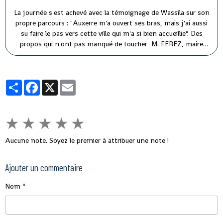
La journée s'est achevé avec la témoignage de Wassila sur son
propre parcours : "Auxerre m'a ouvert ses bras, mais j'ai aussi
su faire le pas vers cette ville qui m'a si bien accueillie". Des
propos qui n'ont pas manqué de toucher M. FEREZ, maire
d'Auxerre ( à droite) et M. PARIS, premier adjoint au maire (à
gauche).
Partager
Facebook
X
Email
★
★
★
★
★
Aucune note. Soyez le premier à attribuer une note !
Ajouter un commentaire
Nom