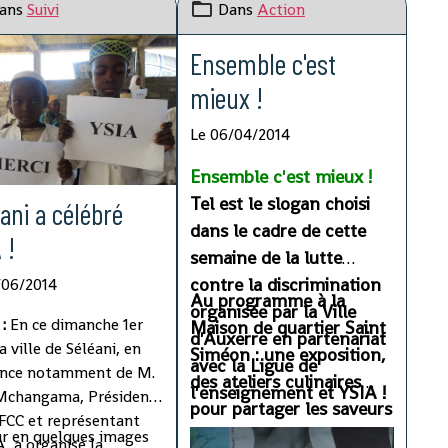
ans
Suivi
Dans
Action
Ensemble c'est
mieux !
Le 06/04/2014
Ensemble c'est mieux !
Tel est le slogan choisi
ani a célébré
dans le cadre de cette
 !
semaine de la lutte
contre la discrimination
/06/2014
Au programme à la
organisée par la Ville
:
En ce dimanche 1er
Maison de quartier Saint
d'Auxerre en partenariat
la ville de Séléani, en
Siméon : une exposition,
avec la Ligue de
ence notamment de M.
des ateliers culinaires
l'enseignement et YSIA !
Mchangama, Président
pour partager les saveurs
 FCC et représentant
du monde, des
r en quelques images
A, a organisé la