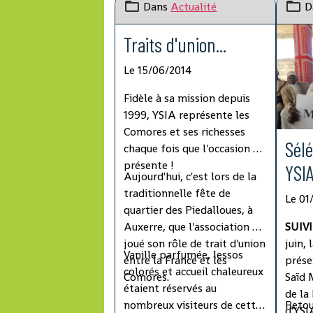
Dans
Actualité
D
Traits d'union...
Le 15/06/2014
Fidèle à sa mission depuis
1999, YSIA représente les
Comores et ses richesses
Sélé
chaque fois que l'occasion se
présente !
YSIA
Aujourd'hui, c'est lors de la
traditionnelle fête de
Le 01
quartier des Piedalloues, à
Auxerre, que l'association a
SUIVI 
joué son rôle de trait d'union
juin, 
Vanille parfumée, lessos
entre la France et les
prés
colorés et accueil chaleureux
Comores.
Saïd 
étaient réservés au
de la
nombreux visiteurs de cette
Retou
d'YSI