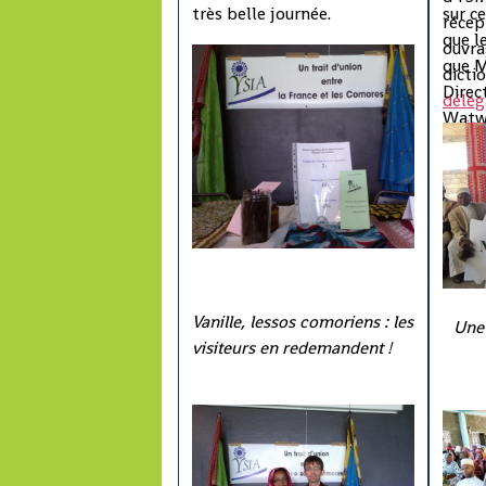
très belle journée.
sur c
récep
que l
ouvra
que M
dicti
Direc
délég
Watwa
retir
régio
dernie
Provi
et de
notab
leur p
Vanille, lessos comoriens : les
Une 
visiteurs en redemandent !