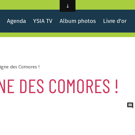
Agenda
YSIA TV
Album photos
Livre d'or
igne des Comores !
NE DES COMORES !