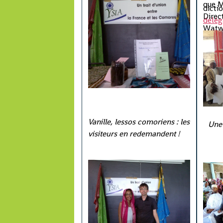
que M
dicti
Direc
délég
Watwa
retir
régio
dernie
Provi
et de
notab
leur p
Vanille, lessos comoriens : les
Une 
visiteurs en redemandent !