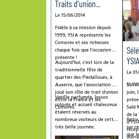
Traits d'union...
Le 15/06/2014
Fidèle à sa mission depuis
1999, YSIA représente les
Comores et ses richesses
Sélé
chaque fois que l'occasion se
présente !
YSIA
Aujourd'hui, c'est lors de la
traditionnelle fête de
Le 01
quartier des Piedalloues, à
Auxerre, que l'association a
SUIVI 
joué son rôle de trait d'union
juin, 
Vanille parfumée, lessos
entre la France et les
prés
colorés et accueil chaleureux
Comores.
Saïd 
étaient réservés au
de la
nombreux visiteurs de cette
Retou
d'YSI
très belle journée.
sur c
récep
que l
ouvra