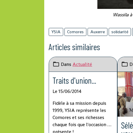
Wassila à 
YSIA
Comores
Auxerre
solidarité
Articles similaires
Dans
Actualité
D
Traits d'union...
Le 15/06/2014
Fidèle à sa mission depuis
1999, YSIA représente les
Comores et ses richesses
Sélé
chaque fois que l'occasion se
présente !