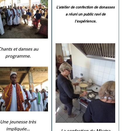
L'atelier de confection de donasses
a réuni un public ravi de
l'expérience.
Chants et danses au
programme.
Une jeunesse très
impliquée...
La confection du Mkatra