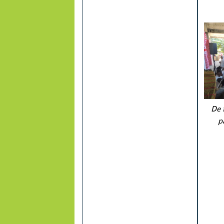
De 
p