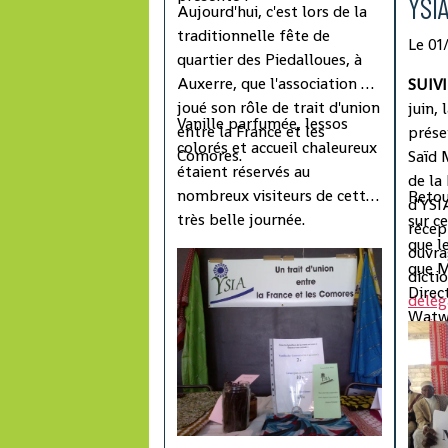
YSIA
Aujourd'hui, c'est lors de la
traditionnelle fête de
Le 01
quartier des Piedalloues, à
Auxerre, que l'association a
SUIVI 
joué son rôle de trait d'union
juin, 
Vanille parfumée, lessos
entre la France et les
prés
colorés et accueil chaleureux
Comores.
Saïd 
étaient réservés au
de la
nombreux visiteurs de cette
Retou
d'YSI
très belle journée.
sur c
récep
que l
ouvra
que M
dicti
Direc
délég
Watwa
retir
régio
dernie
Provi
et de
notab
leur p