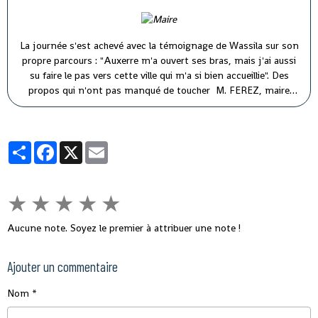
La journée s'est achevé avec la témoignage de Wassila sur son
propre parcours : "Auxerre m'a ouvert ses bras, mais j'ai aussi
su faire le pas vers cette ville qui m'a si bien accueillie". Des
propos qui n'ont pas manqué de toucher M. FEREZ, maire
d'Auxerre ( à droite) et M. PARIS, premier adjoint au maire (à
gauche).
Partager
Facebook
X
Email
★
★
★
★
★
Aucune note. Soyez le premier à attribuer une note !
Ajouter un commentaire
Nom