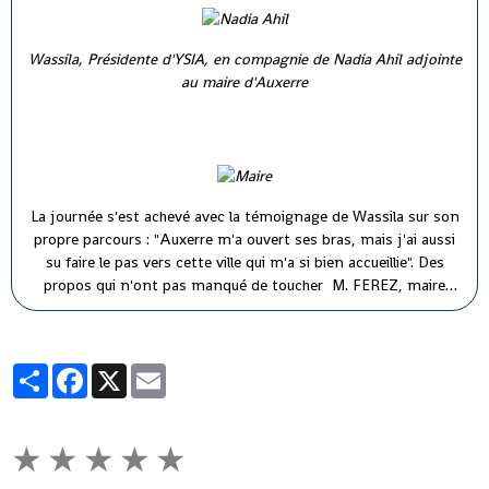
Wassila, Présidente d'YSIA, en compagnie de Nadia Ahil adjointe
au maire d'Auxerre
La journée s'est achevé avec la témoignage de Wassila sur son
propre parcours : "Auxerre m'a ouvert ses bras, mais j'ai aussi
su faire le pas vers cette ville qui m'a si bien accueillie". Des
propos qui n'ont pas manqué de toucher M. FEREZ, maire
d'Auxerre ( à droite) et M. PARIS, premier adjoint au maire (à
gauche).
Partager
Facebook
X
Email
★
★
★
★
★