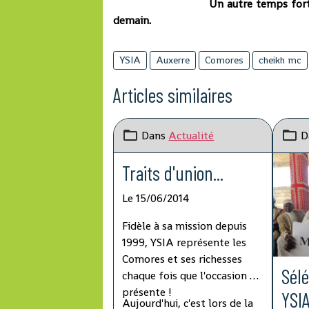
Un autre temps fort d
demain.
YSIA
Auxerre
Comores
cheikh mc
Articles similaires
Dans
Actualité
D
Traits d'union...
Le 15/06/2014
Fidèle à sa mission depuis
1999, YSIA représente les
Comores et ses richesses
Sélé
chaque fois que l'occasion se
présente !
YSIA
Aujourd'hui, c'est lors de la