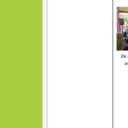
De 
p