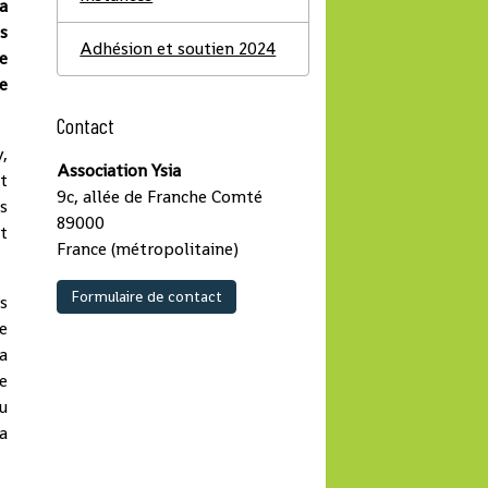
la
s
Adhésion et soutien 2024
e
e
Contact
,
Association Ysia
t
9c, allée de Franche Comté
s
89000
t
France (métropolitaine)
Formulaire de contact
rs
e
a
e
au
a