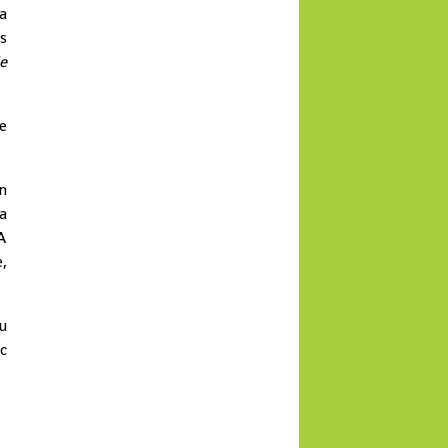
a
s
e
e
n
la
IA
e,
u
c