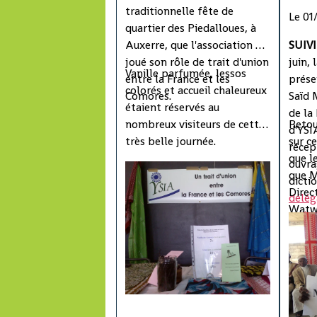
traditionnelle fête de
Le 01
quartier des Piedalloues, à
Auxerre, que l'association a
SUIVI 
joué son rôle de trait d'union
juin, 
Vanille parfumée, lessos
entre la France et les
prés
colorés et accueil chaleureux
Comores.
Saïd 
étaient réservés au
de la
nombreux visiteurs de cette
Retou
d'YSI
très belle journée.
sur c
récep
que l
ouvra
que M
dicti
Direc
délég
Watwa
retir
régio
dernie
Provi
et de
notab
leur p