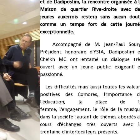
et de Dadiposlim, la rencontre organisée à 
Maison de quartier Rive-droite avec de
jeunes auxerrois restera sans aucun dout
comme un temps fort de cette journé
exceptionnelle.
Accompagné de M. Jean-Paul Soury
Président honoraire d'YSIA, Dadiposlim e
Cheikh MC ont entamé un dialogue trè
ouvert avec un jeune public exigeant e
passionné.
Les difficultés mais aussi toutes les valeu
positives des Comores, l'importance d
l'éducation, la place de l
femme, l'engagement, le rôle de la musiqu
dans la société : autant de thèmes abordés 
cours d'échanges très ouverts avec l
trentaine d'interlocuteurs présents.