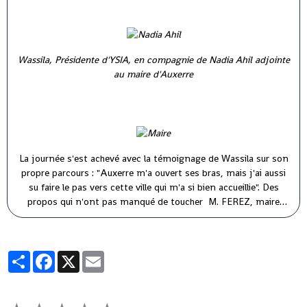
Wassila, Présidente d'YSIA, en compagnie de Nadia Ahil adjointe
au maire d'Auxerre
La journée s'est achevé avec la témoignage de Wassila sur son
propre parcours : "Auxerre m'a ouvert ses bras, mais j'ai aussi
su faire le pas vers cette ville qui m'a si bien accueillie". Des
propos qui n'ont pas manqué de toucher M. FEREZ, maire
d'Auxerre ( à droite) et M. PARIS, premier adjoint au maire (à
gauche).
Partager
Facebook
X
Email