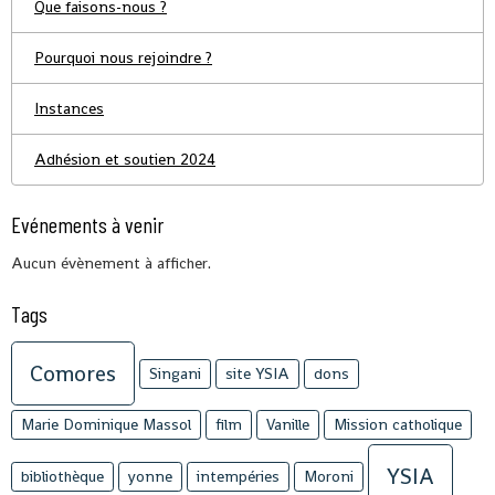
Que faisons-nous ?
Pourquoi nous rejoindre ?
Instances
Adhésion et soutien 2024
Evénements à venir
Aucun évènement à afficher.
Tags
Comores
Singani
site YSIA
dons
Marie Dominique Massol
film
Vanille
Mission catholique
YSIA
bibliothèque
yonne
intempéries
Moroni