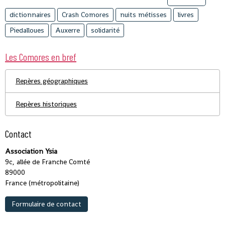
dictionnaires
Crash Comores
nuits métisses
livres
Piedalloues
Auxerre
solidarité
Les Comores en bref
Repères géographiques
Repères historiques
Contact
Association Ysia
9c, allée de Franche Comté
89000
France (métropolitaine)
Formulaire de contact