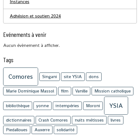
Instances
Adhésion et soutien 2024
Evénements à venir
Aucun évènement à afficher.
Tags
Comores
Singani
site YSIA
dons
Marie Dominique Massol
film
Vanille
Mission catholique
YSIA
bibliothèque
yonne
intempéries
Moroni
dictionnaires
Crash Comores
nuits métisses
livres
Piedalloues
Auxerre
solidarité