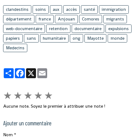
clandestins
soins
aux
accès
santé
immigration
département
france
Anjouan
Comores
migrants
web-documentaire
retention
documentaire
expulsions
papiers
sans
humanitaire
ong
Mayotte
monde
Medecins
Partager
Facebook
X
Email
★
★
★
★
★
Aucune note. Soyez le premier à attribuer une note !
Ajouter un commentaire
Nom