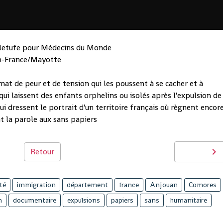
Eletufe pour Médecins du Monde
n-France/Mayotte
mat de peur et de tension qui les poussent à se cacher et à
qui laissent des enfants orphelins ou isolés après l'expulsion de
ui dressent le portrait d'un territoire français où règnent encor
t la parole aux sans papiers
Retour
té
immigration
département
france
Anjouan
Comores
n
documentaire
expulsions
papiers
sans
humanitaire