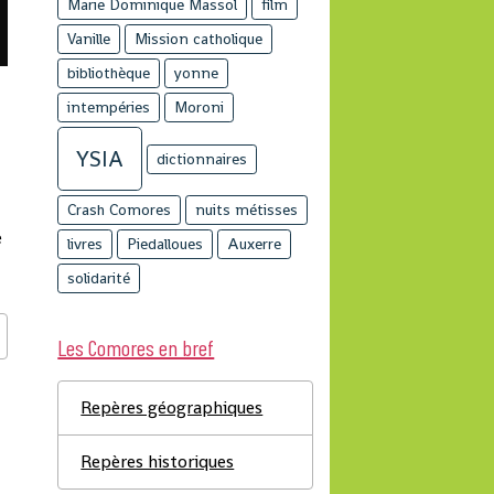
Marie Dominique Massol
film
Vanille
Mission catholique
bibliothèque
yonne
intempéries
Moroni
YSIA
dictionnaires
Crash Comores
nuits métisses
e
livres
Piedalloues
Auxerre
solidarité
Les Comores en bref
Repères géographiques
Repères historiques