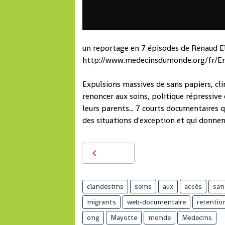
un reportage en 7 épisodes de Renaud 
http://www.medecinsdumonde.org/fr/E
Expulsions massives de sans papiers, cli
renoncer aux soins, politique répressive 
leurs parents... 7 courts documentaires q
des situations d'exception et qui donnen
clandestins
soins
aux
accès
san
migrants
web-documentaire
retentio
ong
Mayotte
monde
Medecins