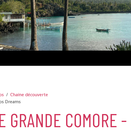
Comores
os
Chaine découverte
ros Dreams
E GRANDE COMORE -