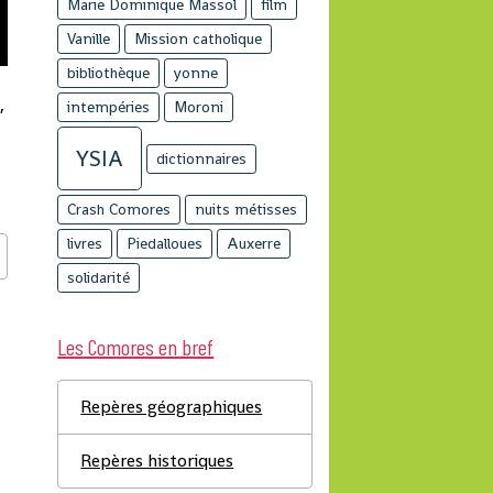
Marie Dominique Massol
film
Vanille
Mission catholique
bibliothèque
yonne
,
intempéries
Moroni
YSIA
dictionnaires
Crash Comores
nuits métisses
livres
Piedalloues
Auxerre
solidarité
Les Comores en bref
Repères géographiques
Repères historiques