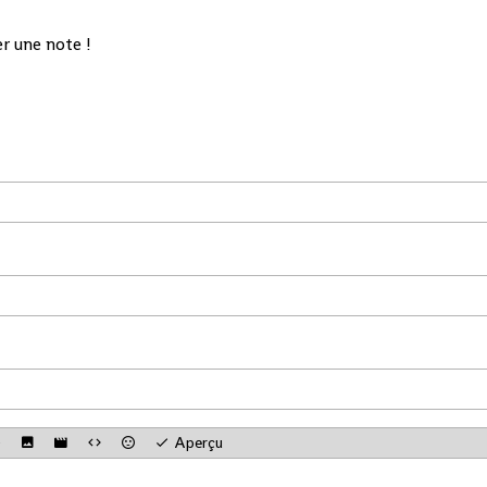
r une note !
Aperçu