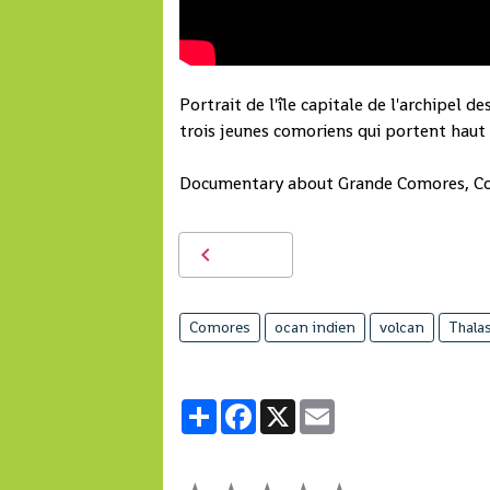
Portrait de l'île capitale de l'archipel
trois jeunes comoriens qui portent haut 
Documentary about Grande Comores, Com
Comores
ocan indien
volcan
Thala
Partager
Facebook
X
Email