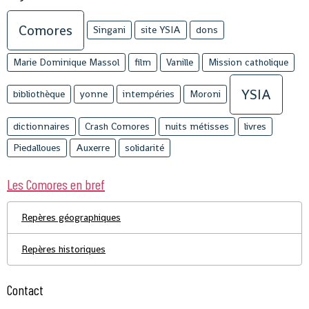
Comores
Singani
site YSIA
dons
Marie Dominique Massol
film
Vanille
Mission catholique
YSIA
bibliothèque
yonne
intempéries
Moroni
dictionnaires
Crash Comores
nuits métisses
livres
Piedalloues
Auxerre
solidarité
Les Comores en bref
Repères géographiques
Repères historiques
Contact