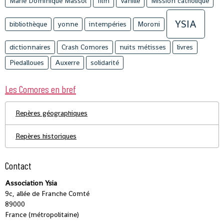
Marie Dominique Massol
film
Vanille
Mission catholique
YSIA
bibliothèque
yonne
intempéries
Moroni
dictionnaires
Crash Comores
nuits métisses
livres
Piedalloues
Auxerre
solidarité
Les Comores en bref
Repères géographiques
Repères historiques
Contact
Association Ysia
9c, allée de Franche Comté
89000
France (métropolitaine)