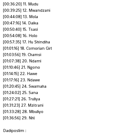
[00:36:20] 11. Mudu
[00:39:25] 12. Mwandzani
[00:44:08] 13. Mola
[00:47:16] 14. Daika
[00:50:40] 15. Tsasi
[00:54:08] 16. Holo
[00:57:35] 17. Hu Shindiha
[01:01:16] 18. Comorian Girl
[01:03:56] 19. Chamsi
[01:07:38] 20. Ndami
[01:10:46] 21. Ngono
[01:14:15] 22. Hawe
[01:17:16] 23. Ndawe
[01:20:45] 24. Swamaha
[01:24:02] 25. Sana
[01:27:21] 26. Truliya
[01:31:23] 27. Mzitrani
[01:33:28] 28. Mbuliyo
[01:36:56] 29. Nhl
Dadiposlim :