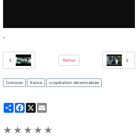
"
Retour
Comores
france
ccopération décentralisée
Partager
Facebook
X
Email
★
★
★
★
★