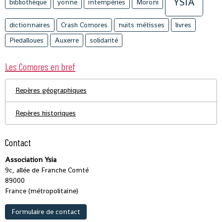
YSIA
bibliothèque
yonne
intempéries
Moroni
dictionnaires
Crash Comores
nuits métisses
livres
Piedalloues
Auxerre
solidarité
Les Comores en bref
Repères géographiques
Repères historiques
Contact
Association Ysia
9c, allée de Franche Comté
89000
France (métropolitaine)
Formulaire de contact