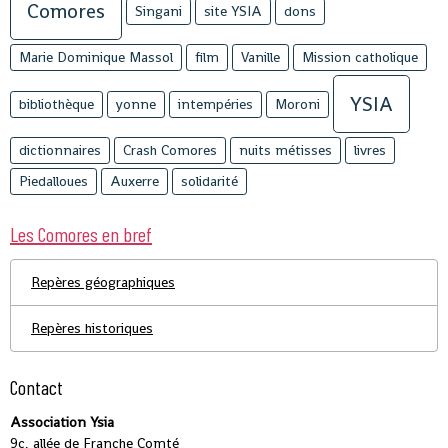
Comores
Singani
site YSIA
dons
Marie Dominique Massol
film
Vanille
Mission catholique
YSIA
bibliothèque
yonne
intempéries
Moroni
dictionnaires
Crash Comores
nuits métisses
livres
Piedalloues
Auxerre
solidarité
Les Comores en bref
Repères géographiques
Repères historiques
Contact
Association Ysia
9c, allée de Franche Comté