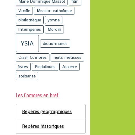
Marie Dominique Massol
film
Vanille
Mission catholique
bibliothèque
yonne
intempéries
Moroni
YSIA
dictionnaires
Crash Comores
nuits métisses
livres
Piedalloues
Auxerre
solidarité
Les Comores en bref
Repères géographiques
Repères historiques