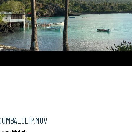
Comores
OUMBA_CLIP.MOV
jouan,Moheli