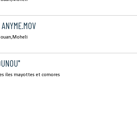
_ ANYME.MOV
jouan,Moheli
OUNOU"
des iles mayottes et comores