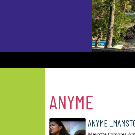
ANYME
ANYME _MAMST
Mayotte,Comores,An