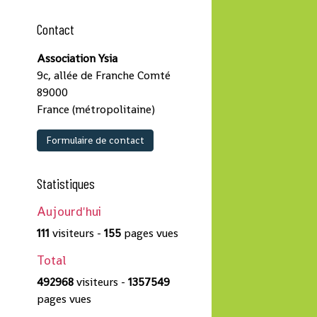
Contact
Association Ysia
9c, allée de Franche Comté
89000
France (métropolitaine)
Formulaire de contact
Statistiques
Aujourd'hui
111
visiteurs -
155
pages vues
Total
492968
visiteurs -
1357549
pages vues