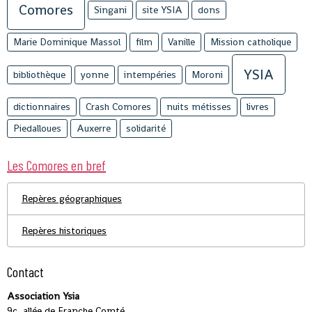
Comores
Singani
site YSIA
dons
Marie Dominique Massol
film
Vanille
Mission catholique
YSIA
bibliothèque
yonne
intempéries
Moroni
dictionnaires
Crash Comores
nuits métisses
livres
Piedalloues
Auxerre
solidarité
Les Comores en bref
Repères géographiques
Repères historiques
Contact
Association Ysia
9c, allée de Franche Comté