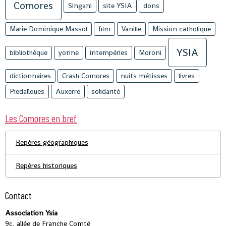
Comores
Singani
site YSIA
dons
Marie Dominique Massol
film
Vanille
Mission catholique
YSIA
bibliothèque
yonne
intempéries
Moroni
dictionnaires
Crash Comores
nuits métisses
livres
Piedalloues
Auxerre
solidarité
Les Comores en bref
Repères géographiques
Repères historiques
Contact
Association Ysia
9c, allée de Franche Comté