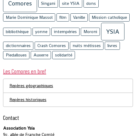
Comores
Singani
site YSIA
dons
Marie Dominique Massol
film
Vanille
Mission catholique
YSIA
bibliothèque
yonne
intempéries
Moroni
dictionnaires
Crash Comores
nuits métisses
livres
Piedalloues
Auxerre
solidarité
Les Comores en bref
Repères géographiques
Repères historiques
Contact
Association Ysia
9c, allée de Franche Comté