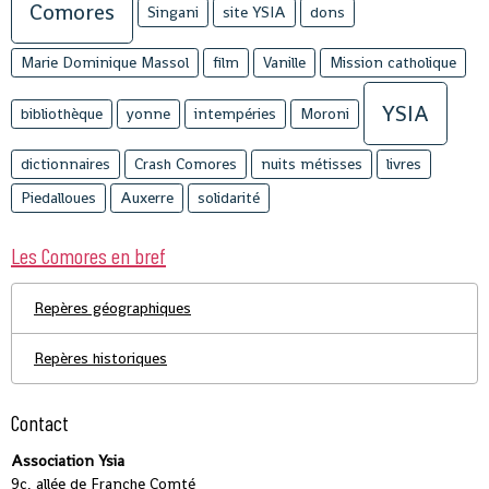
Comores
Singani
site YSIA
dons
Marie Dominique Massol
film
Vanille
Mission catholique
YSIA
bibliothèque
yonne
intempéries
Moroni
dictionnaires
Crash Comores
nuits métisses
livres
Piedalloues
Auxerre
solidarité
Les Comores en bref
Repères géographiques
Repères historiques
Contact
Association Ysia
9c, allée de Franche Comté