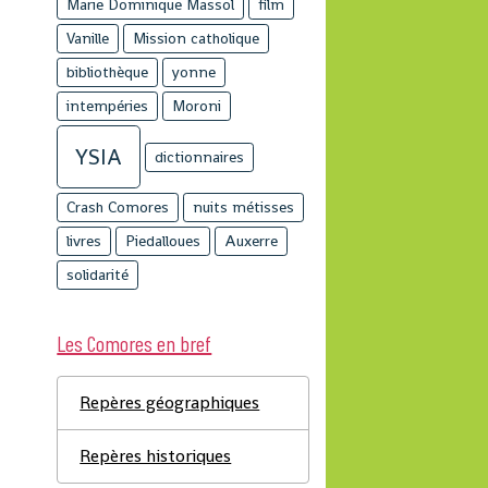
Marie Dominique Massol
film
Vanille
Mission catholique
bibliothèque
yonne
intempéries
Moroni
YSIA
dictionnaires
Crash Comores
nuits métisses
livres
Piedalloues
Auxerre
solidarité
Les Comores en bref
Repères géographiques
Repères historiques