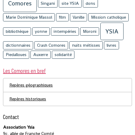
Comores
Singani
site YSIA
dons
Marie Dominique Massol
film
Vanille
Mission catholique
YSIA
bibliothèque
yonne
intempéries
Moroni
dictionnaires
Crash Comores
nuits métisses
livres
Piedalloues
Auxerre
solidarité
Les Comores en bref
Repères géographiques
Repères historiques
Contact
Association Ysia
9c, allée de Franche Comté