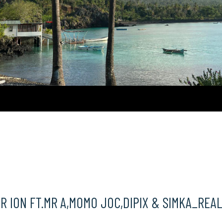
Comores
AR ION FT.MR A,MOMO JOC,DIPIX & SIMKA_REA