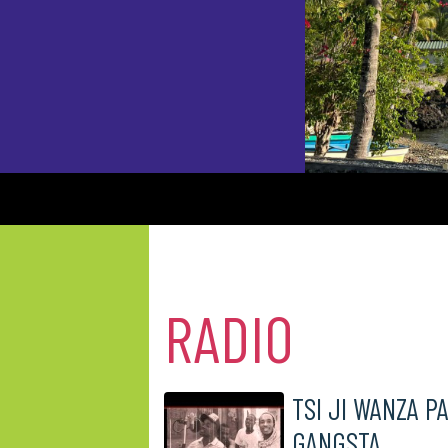
RADIO
TSI JI WANZA P
GANGSTA