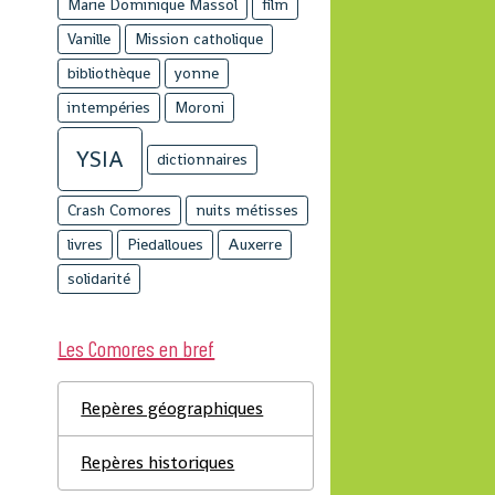
Marie Dominique Massol
film
Vanille
Mission catholique
bibliothèque
yonne
intempéries
Moroni
YSIA
dictionnaires
Crash Comores
nuits métisses
livres
Piedalloues
Auxerre
solidarité
Les Comores en bref
Repères géographiques
Repères historiques