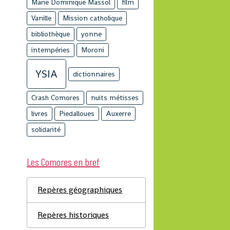
Marie Dominique Massol
film
Vanille
Mission catholique
bibliothèque
yonne
intempéries
Moroni
YSIA
dictionnaires
Crash Comores
nuits métisses
livres
Piedalloues
Auxerre
solidarité
Les Comores en bref
Repères géographiques
Repères historiques