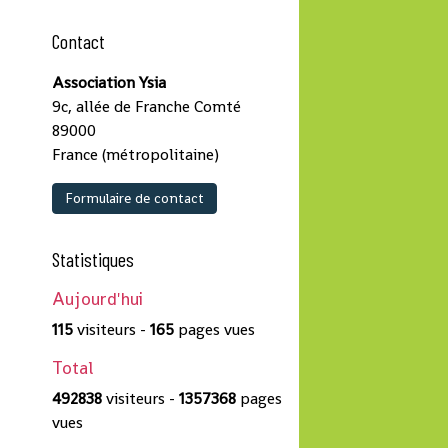
Contact
Association Ysia
9c, allée de Franche Comté
89000
France (métropolitaine)
Formulaire de contact
Statistiques
Aujourd'hui
115
visiteurs -
165
pages vues
Total
492838
visiteurs -
1357368
pages
vues