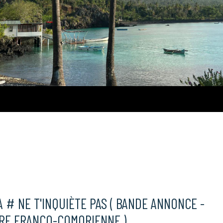
Comores
 # NE T'INQUIÈTE PAS ( BANDE ANNONCE -
TRE FRANCO-COMORIENNE )