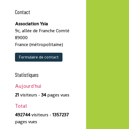
Contact
Association Ysia
9c, allée de Franche Comté
89000
France (métropolitaine)
Formulaire de contact
Statistiques
Aujourd'hui
21
visiteurs -
34
pages vues
Total
492744
visiteurs -
1357237
pages vues