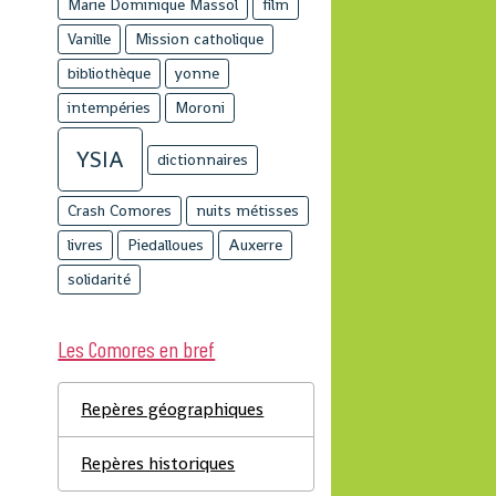
Marie Dominique Massol
film
Vanille
Mission catholique
bibliothèque
yonne
intempéries
Moroni
YSIA
dictionnaires
Crash Comores
nuits métisses
livres
Piedalloues
Auxerre
solidarité
Les Comores en bref
Repères géographiques
Repères historiques