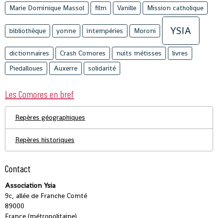
Marie Dominique Massol
film
Vanille
Mission catholique
YSIA
bibliothèque
yonne
intempéries
Moroni
dictionnaires
Crash Comores
nuits métisses
livres
Piedalloues
Auxerre
solidarité
Les Comores en bref
Repères géographiques
Repères historiques
Contact
Association Ysia
9c, allée de Franche Comté
89000
France (métropolitaine)