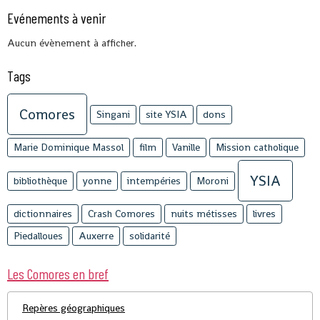
Evénements à venir
Aucun évènement à afficher.
Tags
Comores
Singani
site YSIA
dons
Marie Dominique Massol
film
Vanille
Mission catholique
YSIA
bibliothèque
yonne
intempéries
Moroni
dictionnaires
Crash Comores
nuits métisses
livres
Piedalloues
Auxerre
solidarité
Les Comores en bref
Repères géographiques