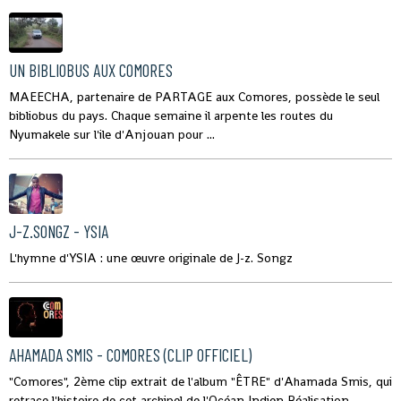
UN BIBLIOBUS AUX COMORES
MAEECHA, partenaire de PARTAGE aux Comores, possède le seul
bibliobus du pays. Chaque semaine il arpente les routes du
Nyumakele sur l'ile d'Anjouan pour ...
J-Z.SONGZ - YSIA
L'hymne d'YSIA : une œuvre originale de J-z. Songz
AHAMADA SMIS - COMORES (CLIP OFFICIEL)
"Comores", 2ème clip extrait de l'album "ÊTRE" d'Ahamada Smis, qui
retrace l'histoire de cet archipel de l'Océan Indien Réalisation -