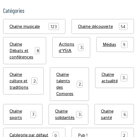
Catégories
Chaine musicale
Chaine découverte
123
54
Chaine
Actions
Médias
9
3
Débats et
d'YSIA
8
conférences
Chaine
Chaine
Chaine
39
culture et
talents
actualité
23
25
traditions
des
Comores
Chaine
Chaine
Chaine
7
3
6
sports
solidarités
santé
Catégorie par défaut
Pub !
0
2