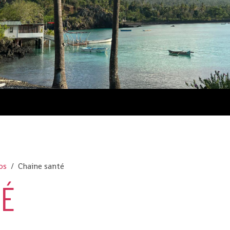
Comores
os
Chaine santé
TÉ