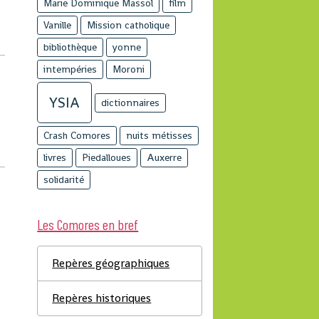
Marie Dominique Massol
film
Vanille
Mission catholique
bibliothèque
yonne
intempéries
Moroni
YSIA
dictionnaires
n
Crash Comores
nuits métisses
livres
Piedalloues
Auxerre
solidarité
Les Comores en bref
Repères géographiques
Repères historiques