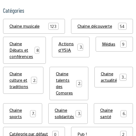
Catégories
Chaine musicale
Chaine découverte
123
54
Chaine
Actions
Médias
9
3
Débats et
d'YSIA
8
conférences
Chaine
Chaine
Chaine
39
culture et
talents
actualité
23
25
traditions
des
Comores
Chaine
Chaine
Chaine
7
3
6
sports
solidarités
santé
Catégorie par défaut
Pub !
0
2