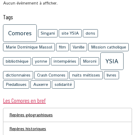
Aucun évènement à afficher.
Tags
Comores
Singani
site YSIA
dons
Marie Dominique Massol
film
Vanille
Mission catholique
YSIA
bibliothèque
yonne
intempéries
Moroni
dictionnaires
Crash Comores
nuits métisses
livres
Piedalloues
Auxerre
solidarité
Les Comores en bref
Repères géographiques
Repères historiques