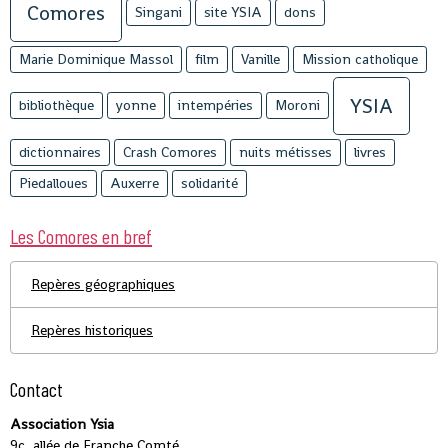
Comores
Singani
site YSIA
dons
Marie Dominique Massol
film
Vanille
Mission catholique
YSIA
bibliothèque
yonne
intempéries
Moroni
dictionnaires
Crash Comores
nuits métisses
livres
Piedalloues
Auxerre
solidarité
Les Comores en bref
Repères géographiques
Repères historiques
Contact
Association Ysia
9c, allée de Franche Comté