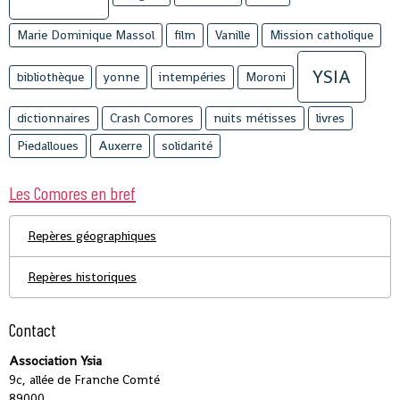
Marie Dominique Massol
film
Vanille
Mission catholique
YSIA
bibliothèque
yonne
intempéries
Moroni
dictionnaires
Crash Comores
nuits métisses
livres
Piedalloues
Auxerre
solidarité
Les Comores en bref
Repères géographiques
Repères historiques
Contact
Association Ysia
9c, allée de Franche Comté
89000